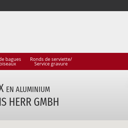
de bagues
Ronds de serviette/
oiseaux
Service gravure
UX
EN
ALUMINIUM
S HERR GMBH