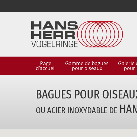
Page
Gamme
de bagues
Galerie
d’accueil
pour oiseaux
pour 
BAGUES POUR OISEA
HAN
OU ACIER INOXYDABLE DE